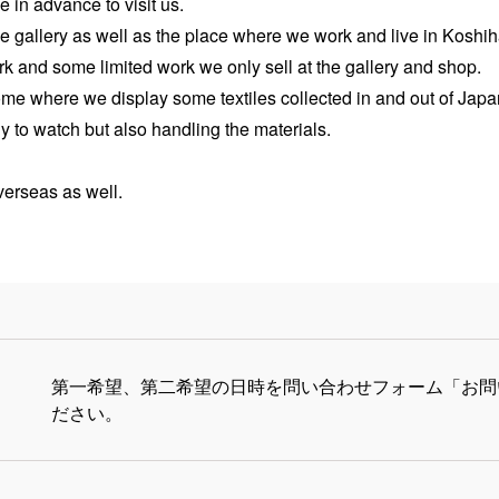
 in advance to visit us.
the gallery as well as the place where we work and live in Koshih
k and some limited work we only sell at the gallery and shop.
ome where we display some textiles collected in and out of Japa
ly to watch but also handling the materials.
verseas as well.
第一希望、第二希望の日時を問い合わせフォーム「お問
ださい。