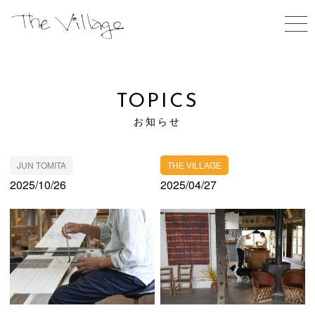
ABOUT US
私たちについて
TOPICS
お知らせ
TOPICS
WORK SHOPS
お知らせ
体験する
JUN TOMITA
THE VILLAGE
OPEN GALLERY
2025/10/26
2025/04/27
ギャラリーのご予約
SHOPS
お買いもの
ARTIST IN RESIDENCE
滞在型制作