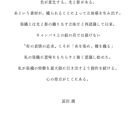
色が変化する。光と影がある。
糸という素材が、織られることによって立体感を生み出す。
染織とは光と影の織りなす立体だと再認識して以来、
キャンバス上の絵の具では描けない
〝布の表情の追求〟こそが「糸を染め、機を織る」
私の染織に意味をもたらすと強く意識し始めた。
私が染織の特徴を最大限に引き出すよう創作を続ける、
心の原点がここにある。
冨田 潤