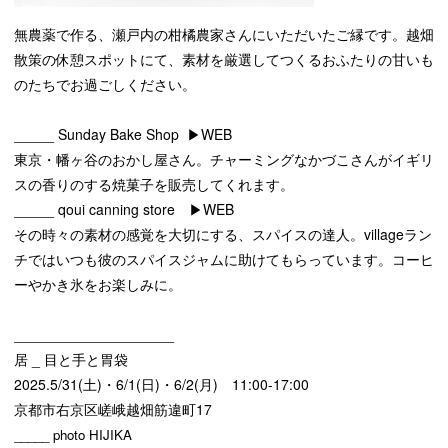
無農薬で作る、瀬戸内の柑橘農家さんにいただいたご縁です。越畑
散策の休憩スポットにて、素材を厳選してつくるおふたりの甘いも
のたちでお過ごしください。
_____ Sunday Bake Shop
▶︎WEB
東京・幡ヶ谷のおかし屋さん。チャーミングなかづこさんがイギリ
スの香りのする焼菓子を販売してくれます。
_____ qoui canning store
▶︎WEB
その時々の素材の感覚を大切にする、スパイスの達人。villageラン
チではいつも彼のスパイスジャムに助けてもらっています。コーヒ
ーやかき氷をお楽しみに。
____________________
居 _ 目と手と胃袋
2025.5/31(土)・6/1(日)・6/2(月) 11:00-17:00
京都市右京区嵯峨越畑筋違町17
_____ photo HIJIKA