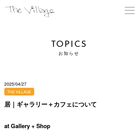
ABOUT US
私たちについて
TOPICS
お知らせ
TOPICS
WORK SHOPS
お知らせ
体験する
OPEN GALLERY
ギャラリーのご予約
2025/04/27
THE VILLAGE
SHOPS
居｜ギャラリー＋カフェについて
お買いもの
ARTIST IN RESIDENCE
at Gallery + Shop
滞在型制作