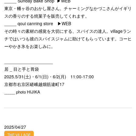
_____ Sunday Bake Shop
▶︎WEB
東京・幡ヶ谷のおかし屋さん。チャーミングなかづこさんがイギリ
スの香りのする焼菓子を販売してくれます。
_____ qoui canning store
▶︎WEB
その時々の素材の感覚を大切にする、スパイスの達人。villageラン
チではいつも彼のスパイスジャムに助けてもらっています。コーヒ
ーやかき氷をお楽しみに。
____________________
居 _ 目と手と胃袋
2025.5/31(土)・6/1(日)・6/2(月) 11:00-17:00
京都市右京区嵯峨越畑筋違町17
_____ photo HIJIKA
2025/04/27
THE VILLAGE