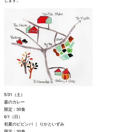
します。
5/31（土）
森のカレー
限定：30食
6/1（日）
初夏のピビンパ ｜ りかといずみ
限定：30食