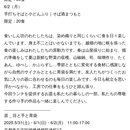
6/2（月）
手打ちそばと小どんぶり｜そば酒まつもと
限定：20食
食いしん坊のわたしたちは、染め織りと同じくらいに食を日々楽し
んでいます。身土不二とはいかないまでも、越畑の地に根を張った
食の楽しみはわたしたちの原動力です。春は山菜採りに始まり、畑
の準備をして夏は新鮮な野菜の収穫。山椒鍋、筍、味噌作り、たく
あん、ゆべし、かぶらずし
…
季節とともに変化する食材に感謝しな
がら自然のサイクルとともに胃袋を満たす。友人たちがつくったお
気に入りの器に合わせるのも毎日の楽しみです。今日も献立を思い
浮かべながら、工房での仕事をもうひと踏ん張り。
今回ランチを提供するお皿も私たちの暮らしの一部。私たちの尊敬
する作り手の作品も一緒に楽しんでください。
____________________
居 _ 目と手と胃袋
2025.5/31(土)・6/1(日)・6/2(月) 11:00-17:00
京都市右京区嵯峨越畑筋違町17