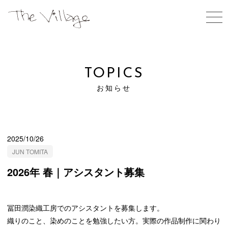
ABOUT US
私たちについて
TOPICS
お知らせ
TOPICS
WORK SHOPS
お知らせ
体験する
OPEN GALLERY
ギャラリーのご予約
2025/10/26
JUN TOMITA
SHOPS
2026年 春｜アシスタント募集
お買いもの
ARTIST IN RESIDENCE
滞在型制作
冨田潤染織工房でのアシスタントを募集します。
織りのこと、染めのことを勉強したい方。実際の作品制作に関わり