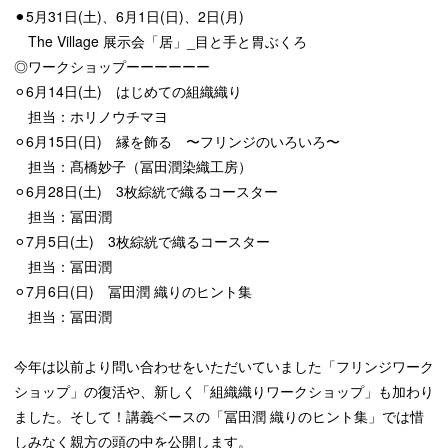
⚫︎5月31日(土)、6月1日(日)、2日(月)
The Village 展示会「居」_目と手と胃ぶくろ
◎ワークショップーーーーーー
⚪︎6月14日(土) はじめての組織織り
担当：ホリノウチマヨ
⚪︎6月15日(日) 縁を飾る 〜フリンジのいろいろ〜
担当：髙橋妙子（冨田潤染織工房）
⚪︎6月28日(土) 3枚綜絖で織るコースター
担当：冨田潤
⚪︎7月5日(土) 3枚綜絖で織るコースター
担当：冨田潤
⚪︎7月6日(日) 冨田潤 織りのヒント集
担当：冨田潤
今年は以前より問い合わせをいただいていました「フリンジワーク
ショップ」の復活や、新しく「組織織りワークショップ」も加わり
ました。そして！講義ベースの「冨田潤 織りのヒント集」では惜
しみなく親方の頭の中を公開します。