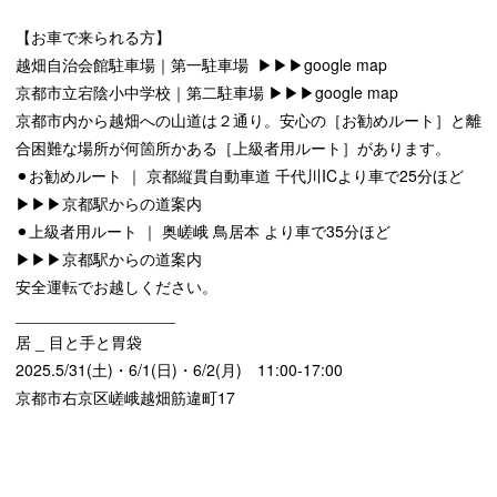
【お車で来られる方】
越畑自治会館駐車場｜第一駐車場
▶︎▶︎▶︎google map
京都市立宕陰小中学校｜第二駐車場
▶︎▶︎▶︎google map
京都市内から越畑への山道は２通り。安心の［お勧めルート］と離
合困難な場所が何箇所かある［上級者用ルート］があります。
⚫︎お勧めルート ｜ 京都縦貫自動車道 千代川ICより車で25分ほど
▶︎▶︎▶︎京都駅からの道案内
⚫︎上級者用ルート ｜ 奥嵯峨 鳥居本 より車で35分ほど
▶︎▶︎▶︎京都駅からの道案内
安全運転でお越しください。
__________________
居 _ 目と手と胃袋
2025.5/31(土)・6/1(日)・6/2(月) 11:00-17:00
京都市右京区嵯峨越畑筋違町17