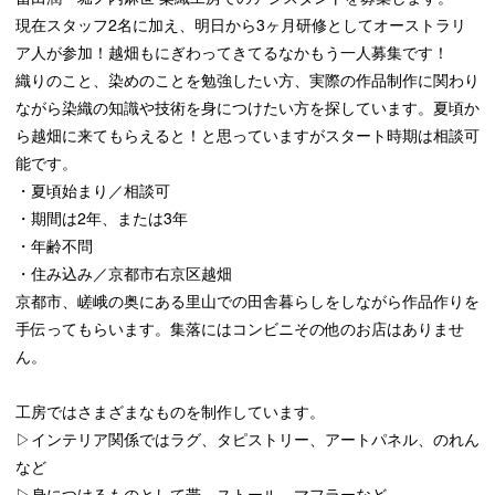
現在スタッフ2名に加え、明日から3ヶ月研修としてオーストラリ
ア人が参加！越畑もにぎわってきてるなかもう一人募集です！
織りのこと、染めのことを勉強したい方、実際の作品制作に関わり
ながら染織の知識や技術を身につけたい方を探しています。夏頃か
ら越畑に来てもらえると！と思っていますがスタート時期は相談可
能です。
・夏頃始まり／相談可
・期間は2年、または3年
・年齢不問
・住み込み／京都市右京区越畑
京都市、嵯峨の奥にある里山での田舎暮らしをしながら作品作りを
手伝ってもらいます。集落にはコンビニその他のお店はありませ
ん。
工房ではさまざまなものを制作しています。
▷インテリア関係ではラグ、タピストリー、アートパネル、のれん
など
▷身につけるものとして帯、ストール、マフラーなど