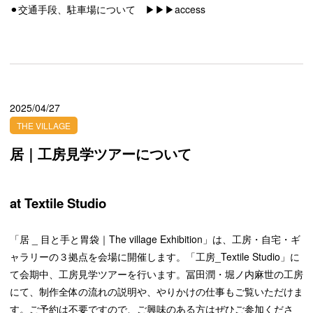
⚫︎交通手段、駐車場について
▶︎▶︎▶︎access
2025/04/27
THE VILLAGE
居｜工房見学ツアーについて
at Textile Studio
「居 _ 目と手と胃袋｜The village Exhibition」は、工房・自宅・ギ
ャラリーの３拠点を会場に開催します。「工房_Textile Studio」に
て会期中、工房見学ツアーを行います。冨田潤・堀ノ内麻世の工房
にて、制作全体の流れの説明や、やりかけの仕事もご覧いただけま
す。ご予約は不要ですので、ご興味のある方はぜひご参加くださ