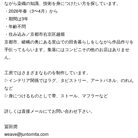
ACCESS
ながら染織の知識、技術を身につけたい方を探しています。
交通手段
・2026年春（3〜4月）から
・期間は3年
CONTACT
・年齢不問
お問い合わせ
・住み込み／京都市右京区越畑
京都市、嵯峨の奥にある里山での田舎暮らしをしながら作品作りを
手伝ってもらいます。集落にはコンビニその他のお店はありませ
ん。
工房ではさまざまなものを制作しています。
▷インテリア関係ではラグ、タピストリー、アートパネル、のれん
など
▷身につけるものとして帯、ストール、マフラーなど
詳しくは直接メールにてお問い合わせ下さい。
冨田潤
weave@juntomita.com