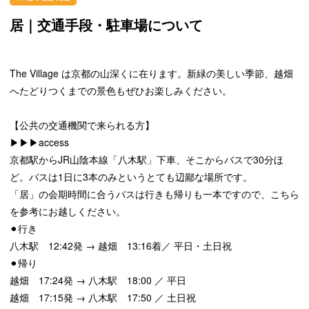
居｜交通手段・駐車場について
The Village は京都の山深くに在ります。新緑の美しい季節、越畑
へたどりつくまでの景色もぜひお楽しみください。
【公共の交通機関で来られる方】
▶︎▶︎▶︎access
京都駅からJR山陰本線「八木駅」下車、そこからバスで30分ほ
ど。バスは1日に3本のみというとても辺鄙な場所です。
「居」の会期時間に合うバスは行きも帰りも一本ですので、こちら
を参考にお越しください。
⚫︎行き
八木駅 12:42発 → 越畑 13:16着／ 平日・土日祝
⚫︎帰り
越畑 17:24発 → 八木駅 18:00 ／ 平日
越畑 17:15発 → 八木駅 17:50 ／ 土日祝