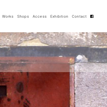
Works
Shops
Access
Exhibition
Contact
Tapestry
Paneled works
oven felted rug
Other