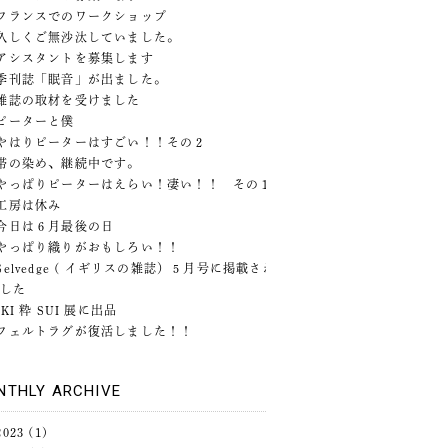
フランスでのワークショップ
久しくご無沙汰していました。
アシスタントを募集します
季刊誌「眠音」が出ました。
雑誌の取材を受けました
ピーターと僕
やはりピーターはすごい！！その２
帯の染め、継続中です。
やっぱりピーターはえらい！凄い！！ その１
工房は休み
今日は６月最後の日
やっぱり織りがおもしろい！！
Selvedge ( イギリスの雑誌）５月号に掲載されま
した
IKI 粋 SUI 展に出品
フェルトラグが復活しました！！
NTHLY ARCHIVE
2023
(1)